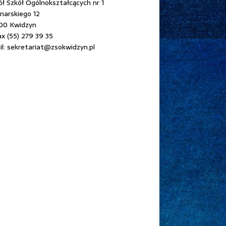
ł Szkół Ogólnokształcących nr 1
onarskiego 12
00 Kwidzyn
ax (55) 279 39 35
l: sekretariat@zsokwidzyn.pl