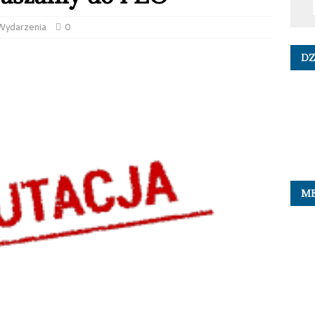
Wydarzenia
0
DZ
ME