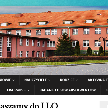
NIOWIE
NAUCZYCIELE
RODZICE
AKTYWNA T
ERASMUS +
BADANIE LOSÓW ABSOLWENTÓW
K
raszamy do I LO