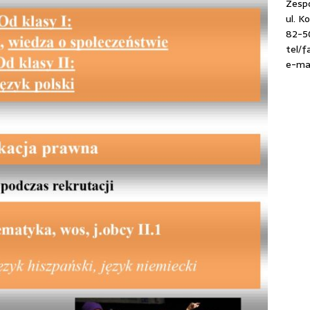
Zespó
ul. K
82-5
tel/f
e-mai