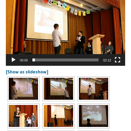
Odtwarzacz
video
00:00
02:12
[Show as slideshow]