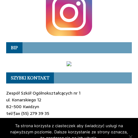
BIP
SZYBKI KONTAKT
Zespół Szkół Ogólnokształcących nr 1
ul. Konarskiego 12
82-500 Kwidzyn
tel/fax (55) 279 39 35
e-mail: sekretariat@zsokwidzyn.pl
Ta strona korzysta z ciasteczek aby świadczyć usługi na
najwyższym poziomie. Dalsze korzystanie ze strony oznacza,