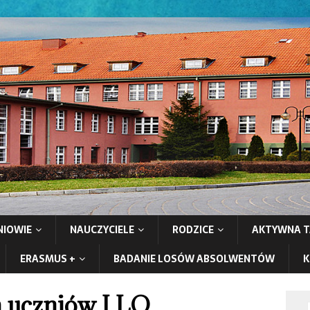
NIOWIE
NAUCZYCIELE
RODZICE
AKTYWNA T
ERASMUS +
BADANIE LOSÓW ABSOLWENTÓW
K
 uczniów I LO