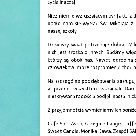
życie inaczej.
Niezmiernie wzruszającym był fakt, iż
udało nam się wysłać Św. Mikołaja z 
naszej szkoły.
Dzisiejszy świat potrzebuje dobra. W lu
nich jest troska o innych. Bądźmy wię
którzy są obok nas. Nawet odrobina 
człowiekowi może rozpromienić choć na 
Na szczególne podziękowania zasługują 
a przede wszystkim wspaniali Darc
nieskrywaną radością podjęli naszą inic
Z przyjemnością wymieniamy Ich poniże
Cafe Sati, Avon, Grzegorz Lange, Coffe
Sweet Candle, Monika Kawa, Zespół SA