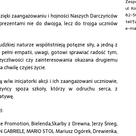
Zespó
ul. K
82-5
 dzięki zaangażowaniu i hojności Naszych Darczyńców
tel/f
prezentami nie do dwojga, lecz do trojga uczniów
e-mai
dzkiej naturze współistnieją potężne siły, a jedną z
c pełni empatii, uwagi, gotowi sprawiać radość tym,
życzliwości czy zainteresowania okazana drugiemu
chwilę czyjeś życie.
w/w inicjatorki akcji i ich zaangażowani uczniowie,
zyńcy spoza szkoły, którzy w odruchu serca, z
jatywę.
j:
e Promotion, Bielenda,Skarby z Drewna, Jerzy Śnieg,
N GABRIELE, MARIO STOL Mariusz Ogórek, Drewienka,