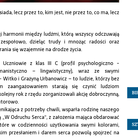
iada, lecz przez to, kim jest, nie przez to, co ma, lecz
j harmonii między ludźmi, którą wszyscy odczuwają
zespołowo, dzieląc trudy i mnożąc radości oraz
ania się wzajemnie na drodze życia.
Uczniowie z klas III C (profil psychologiczno -
manistyczno – lingwistyczny), wraz ze swymi
Witko i Grażyną Urbanowicz – to ludzie, którzy bez
m zaangażowaniem starają się czynić ludziom
olejny rok z rzędu zorganizowali akcję dobroczynną,
BI
utorowo.
nikająca z potrzeby chwili, wsparła rodzinę naszego
wą „W Odruchu Serca“, z założenia mająca obdarować
tóre w codzienności użytkowania swymi kolorami,
SZ
im przesłaniem i darem serca pozwolą spojrzeć na