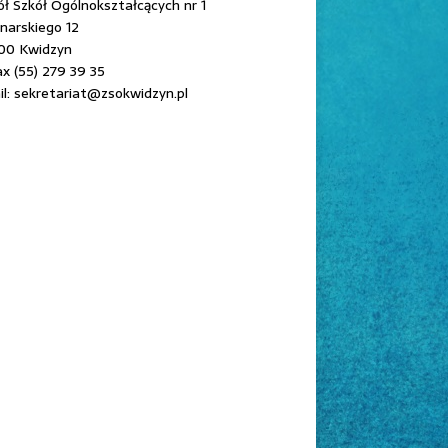
ł Szkół Ogólnokształcących nr 1
onarskiego 12
00 Kwidzyn
ax (55) 279 39 35
l: sekretariat@zsokwidzyn.pl