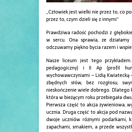
„Człowiek jest wielki nie przez to, co pos
przez to, czym dzieli się z innymi“
Prawdziwa radość pochodzi z głębokie
w sercu. Ona sprawia, że działamy 
odczuwamy piękno bycia razem i wspier
Nasze liceum jest tego przykładem. 
pedagogiczny) i II Ap (profil hu
wychowawczyniami – Lidią Kwiatecką – 
zbędnych słów, bez rozgłosu, swy
nieskończenie wiele dobrego. Dlatego k
która w bieżącym roku przebiegała dw
Pierwsza część to akcja żywieniowa, wy
ucznia. Druga część to akcja pod naz
dwoje uczniów różnymi podarkami, k
zapachami, smakiem, a przede wszystk