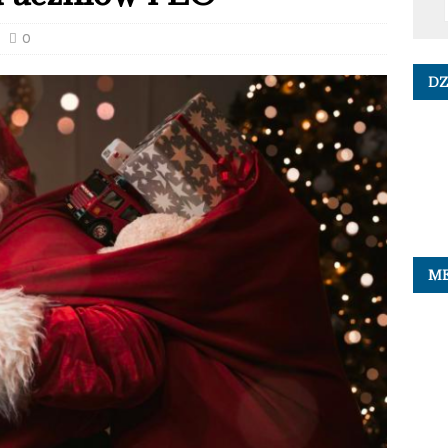
0
DZ
ME