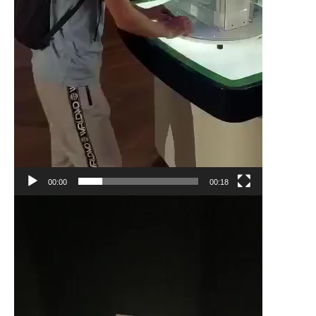
00:00
00:18
Odtwarzacz
video