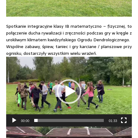
Spotkanie integracyjne klasy IB matematyczno – fizycznej, to
połączenie ducha rywalizacji i zręczności podczas gry w kręgle z
urokliwym klimatem kwidzyńskiego Ogrodu Dendrologicznego.
Wspólne zabawy, śpiew, taniec i gry karciane / planszowe przy
ognisku, dostarczyły wszystkim wielu wrażeń.
Odtwarzacz
video
00:00
01:33
Odtwarzacz
video