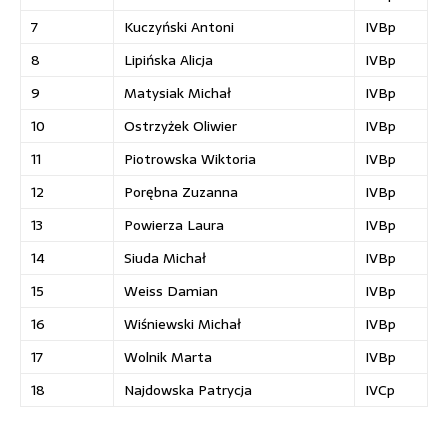
7
Kuczyński Antoni
IVBp
8
Lipińska Alicja
IVBp
9
Matysiak Michał
IVBp
10
Ostrzyżek Oliwier
IVBp
11
Piotrowska Wiktoria
IVBp
12
Porębna Zuzanna
IVBp
13
Powierza Laura
IVBp
14
Siuda Michał
IVBp
15
Weiss Damian
IVBp
16
Wiśniewski Michał
IVBp
17
Wolnik Marta
IVBp
18
Najdowska Patrycja
IVCp