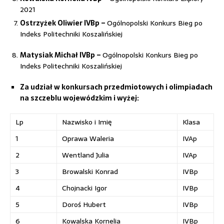
2021
Ostrzyżek Oliwier IVBp –
Ogólnopolski Konkurs Bieg po
Indeks Politechniki Koszalińskiej
Matysiak Michał IVBp –
Ogólnopolski Konkurs Bieg po
Indeks
Politechniki Koszalińskiej
Za udział w konkursach przedmiotowych i olimpiadach
na szczeblu wojewódzkim i wyżej:
Lp
Nazwisko i Imię
Klasa
1
Oprawa Waleria
IVAp
2
Wentland Julia
IVAp
3
Browalski Konrad
IVBp
4
Chojnacki Igor
IVBp
5
Doroś Hubert
IVBp
6
Kowalska Kornelia
IVBp