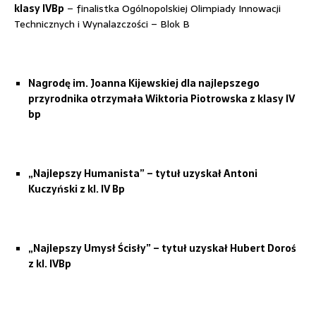
klasy IVBp
– finalistka Ogólnopolskiej Olimpiady Innowacji
Technicznych i Wynalazczości – Blok B
Nagrodę im. Joanna Kijewskiej dla najlepszego
przyrodnika otrzymała Wiktoria Piotrowska z klasy IV
bp
„Najlepszy Humanista” – tytuł uzyskał Antoni
Kuczyński
z kl. IV Bp
„Najlepszy Umysł Ścisły” – tytuł uzyskał Hubert Doroś
z kl. IVBp