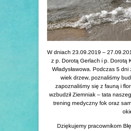
W dniach 23.09.2019 – 27.09.201
z p. Dorotą Gerlach i p. Dorotą
Władysławowa. Podczas 5 dni z
wiek drzew, poznaliśmy bud
zapoznaliśmy się z fauną i fl
wzbudził Ziemniak – tata naszego
trening medyczny fok oraz sa
oki
Dziękujemy pracownikom Błęk