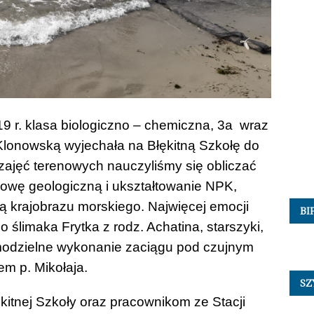
9 r. klasa biologiczno – chemiczna, 3a wraz
 Klonowską wyjechała na Błękitną Szkołę do
ajęć terenowych nauczyliśmy się obliczać
owę geologiczną i ukształtowanie NPK,
orą krajobrazu morskiego. Najwięcej emocji
BI
 ślimaka Frytka z rodz. Achatina, starszyki,
modzielne wykonanie zaciągu pod czujnym
em p. Mikołaja.
SZ
itnej Szkoły oraz pracownikom ze Stacji