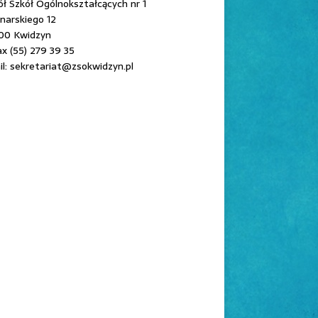
ł Szkół Ogólnokształcących nr 1
onarskiego 12
00 Kwidzyn
ax (55) 279 39 35
l: sekretariat@zsokwidzyn.pl