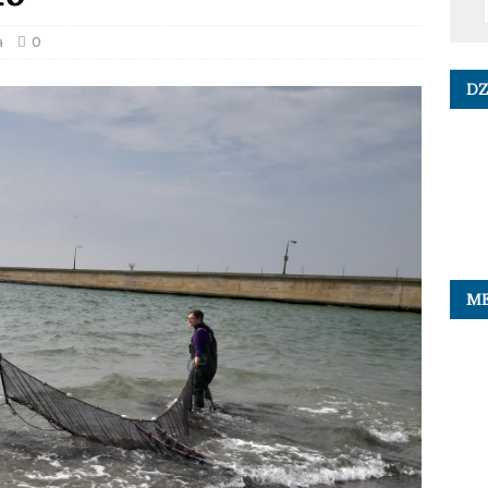
a
0
DZ
ME