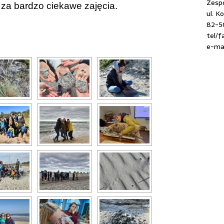
Zespó
 za bardzo ciekawe zajęcia.
ul. K
82-5
tel/f
e-mai