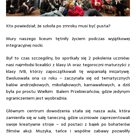
Kto powiedział, że szkoła po zmroku musi być pusta?
Mury naszego liceum tętniły życiem podczas wyjątkowej
integracyjnej nocki.
Był to czas szczególny, bo spotkały się 2 pokolenia uczniów:
nasi najmłodsi licealiści z klasy IA oraz tegoroczni maturzyści z
klasy IVB, którzy zapoczątkowali tę wspaniałą inicjatywę.
Ewoluowała ona co roku – zaczynała się od tematycznych
balów andrzejkowych, mikołajkowych, karnawałowych, a dziś
była po prostu Wielkim Balem Przebierańców, gdzie jedynym
ograniczeniem jest wyobraźnia.
Głównym centrum dowodzenia stała się nasza aula, która
zamieniła się w salę taneczną, gdzie uczniowie zaprezentowali
swoje kreatywne stroje – od postaci z bajek po bohaterów
filmów akcji. Muzyka, tańce i wspólne zabawy pozwoliły