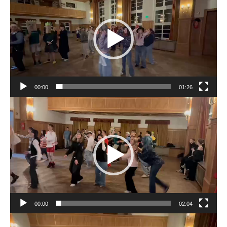
00:00
01:26
Odtwarzacz
video
00:00
02:04
Odtwarzacz